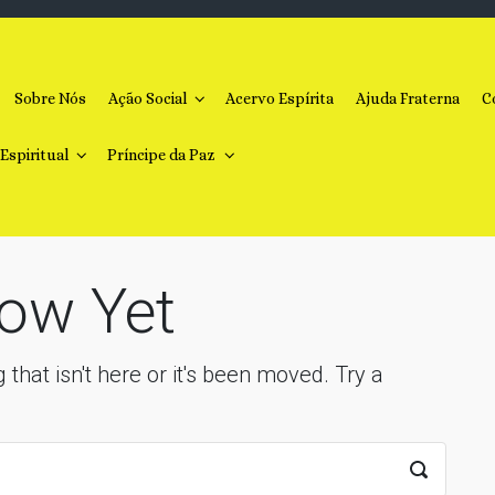
Sobre Nós
Ação Social
Acervo Espírita
Ajuda Fraterna
C
 Espiritual
Príncipe da Paz
ow Yet
 that isn't here or it's been moved. Try a