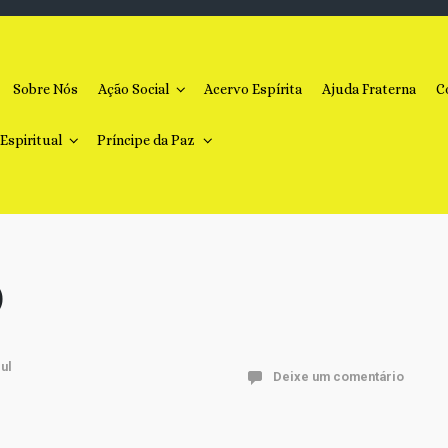
Sobre Nós
Ação Social
Acervo Espírita
Ajuda Fraterna
C
 Espiritual
Príncipe da Paz
)
Deixe um comentário