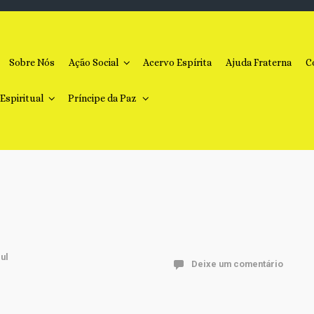
Sobre Nós
Ação Social
Acervo Espírita
Ajuda Fraterna
C
 Espiritual
Príncipe da Paz
Deixe um comentário