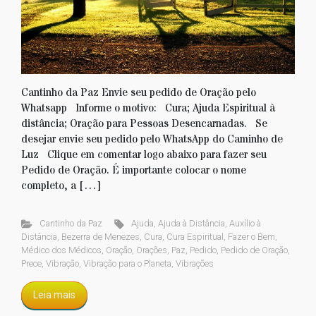
Cantinho da Paz Envie seu pedido de Oração pelo
Whatsapp Informe o motivo: Cura; Ajuda Espiritual à
distância; Oração para Pessoas Desencarnadas. Se
desejar envie seu pedido pelo WhatsApp do Caminho de
Luz Clique em comentar logo abaixo para fazer seu
Pedido de Oração. É importante colocar o nome
completo, a […]
Cantinho da Paz
Ajuda
,
Ajuda à Distância
,
Auxílio à
Distância
,
Bezerra de Menezes
,
Cura
,
Cura Espiritual
,
Fazer o Bem
,
Médico dos Médicos
,
Oração
,
Orações
,
Paz
,
Pedido
,
Pedido de Oração
,
Prece
,
Vibração
,
Vibração para o Planeta
,
Vibrações
Leia mais