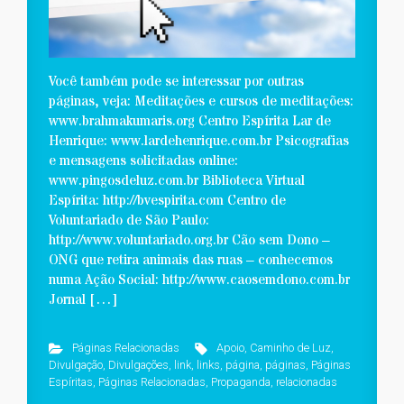
Você também pode se interessar por outras
páginas, veja: Meditações e cursos de meditações:
www.brahmakumaris.org Centro Espírita Lar de
Henrique: www.lardehenrique.com.br Psicografias
e mensagens solicitadas online:
www.pingosdeluz.com.br Biblioteca Virtual
Espírita: http://bvespirita.com Centro de
Voluntariado de São Paulo:
http://www.voluntariado.org.br Cão sem Dono –
ONG que retira animais das ruas – conhecemos
numa Ação Social: http://www.caosemdono.com.br
Jornal […]
Páginas Relacionadas
Apoio
,
Caminho de Luz
,
Divulgação
,
Divulgações
,
link
,
links
,
página
,
páginas
,
Páginas
Espíritas
,
Páginas Relacionadas
,
Propaganda
,
relacionadas