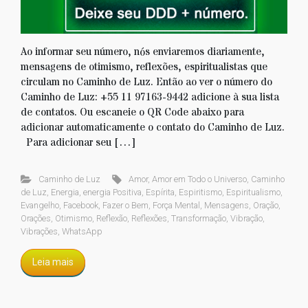
Ao informar seu número, nós enviaremos diariamente,
mensagens de otimismo, reflexões, espiritualistas que
circulam no Caminho de Luz. Então ao ver o número do
Caminho de Luz: +55 11 97163-9442 adicione à sua lista
de contatos. Ou escaneie o QR Code abaixo para
adicionar automaticamente o contato do Caminho de Luz.
Para adicionar seu […]
Caminho de Luz
Amor
,
Amor em Todo o Universo
,
Caminho
de Luz
,
Energia
,
energia Positiva
,
Espírita
,
Espiritismo
,
Espiritualismo
,
Evangelho
,
Facebook
,
Fazer o Bem
,
Força Mental
,
Mensagens
,
Oração
,
Orações
,
Otimismo
,
Reflexão
,
Reflexões
,
Transformação
,
Vibração
,
Vibrações
,
WhatsApp
Leia mais