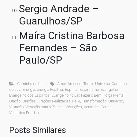
Sergio Andrade –
Guarulhos/SP
Maíra Cristina Barbosa
Fernandes – São
Paulo/SP
Caminho de Luz
Amor
,
Amor em Todo o Universo
,
Caminho
de Luz
,
Energia
,
energia Positiva
,
Espírita
,
Espiritismo
,
Evangelho
,
Evangelho dos Espíritos
,
Evangelho no Lar
,
Fazer o Bem
,
Força Mental
,
Oração
,
Orações
,
Orações Realizadas
,
Reiki
,
Transformação
,
Universo
,
Vibração
,
Vibração para o Planeta
,
Vibrações
,
Vontades Certas
,
Vontades Erradas
Posts Similares