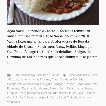
Ação Social: Servindo o Jantar Estamos felizes em
anunciar nossa primeira Ação Social do ano de 2018.
Vamos fazer um jantar para 30 Moradores de Rua da
cidade de Osasco. Serviremos Arroz, Feijão, Linguiça,
Ovo Frito e Vinagrete. Confira os detalhes: Amigos do
Caminho de Luz pedimos que se sensibilizem e se juntem
[…]
2018
,
Ação Social
,
Servindo o Jantar
Ação
,
Ação Social
,
Ame
o Próximo
,
Amor
,
Amor ao Próximo
,
Arroz
,
Caridade
,
Comida
,
Compaixão
,
Condolência
,
Desjejum
,
Doação
,
Doações
,
Doar
,
Doar Amor
,
Esperança
,
Espírita
,
Espiritismo
,
Fazer o Bem
,
Feijão
,
Janta
,
Jantar
,
Linguiça
,
Marginalizados
,
Necessitado
,
Necessitados
,
ONG
,
Osasco
,
Ovo Frito
,
Se Colocar no Lugar do Outro
,
Social
,
Trabalho Voluntário
,
Voluntário