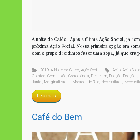
A noite do Caldo Após a última Ação Social, já co
próxima Ação Social. Nossa primeira opção era some
com o grupo decidimos fazer uma sopa, já que era
2019
,
A Noite do Caldo
,
Ação Social
Ação
,
Ação Socia
Comida
,
Compaixão
,
Condolência
,
Desjejum
,
Doação
,
Doações
,
Jantar
,
Marginalizados
,
Morador de Rua
,
Necessitado
,
Necessit
Leia mais
Café do Bem