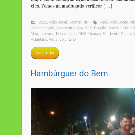
eles. Fomos na madrugada verificar […]
2020
,
Ação Social
,
CoronaVida
Ação
,
Ação Social
,
Al
Contaminação
,
Coronavirus
,
Covid-19
,
Doação
,
Doações
,
Doar
,
D
Marginalizado
,
Necessitado
,
ONG
,
Osasco
,
Pandemia
,
Pessoa V
Voluntário
,
Vírus
,
Voluntário
Leia mais
Hambúrguer do Bem