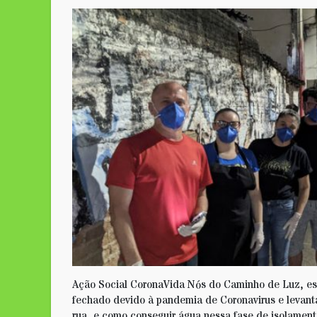
Ação Social CoronaVida Nós do Caminho de Luz, e
fechado devido à pandemia de Coronavirus e levan
rua, e como conseguir água nessa fase de isolamen