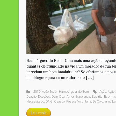
Hambúrguer do Bem Olha mais uma ação chegando. E
quantas oportunidade na vida um morador de rua t
apreciam um bom hambúrguer? Se ofertamos a nossa
hambúrguer para os moradores de […]
2019
,
Ação Social
,
Hambúrguer do Bem
Ação
,
Ação 
Doação
,
Doações
,
Doar
,
Doar Amor
,
Esperança
,
Espírita
,
Espiriti
Necessitado
,
ONG
,
Osasco
,
Pessoa Voluntária
,
Se Colocar no Lu
Leia mais