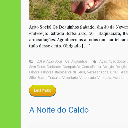
Ação Social Os Doguinhos Sábado, dia 30 de Nove
endereço: Estrada Borba Gato, 56 – Itaquaciara, It
arrecadações. Agradecemos a todos que participar
tudo desse certo. Obrigado […]
2019
,
Ação Social
,
Os Doguinhos
Ação
,
Ação Social
,
Sem Dono
,
Caridade
,
Compaixão
,
Condolência
,
Doação
,
Doaçõe
Filhote
,
Filhotes
,
Itapecerica da Serra
,
Necessitados
,
ONG
,
Pesso
Sítio
,
Social
,
Trabalho Voluntário
,
Veterinário
,
Vira-Lata
,
Voluntári
Leia mais
A Noite do Caldo