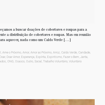
meçamos a buscar doações de cobertores e roupas para a
nte a distribuição de cobertores e roupas. Mas em reunião
 para aquecer, nada como um Caldo Verde […]
l
,
Ame o Próximo
,
Amor
,
Amor ao Próximo
,
Arroz
,
Caldo Verde
,
Caridade
,
Doar
,
Doar Amor
,
Esperança
,
Espírita
,
Espiritismo
,
Fazer o Bem
,
Janta
,
ados
,
ONG
,
Osasco
,
Outro
,
Social
,
Trabalho Voluntário
,
Voluntário