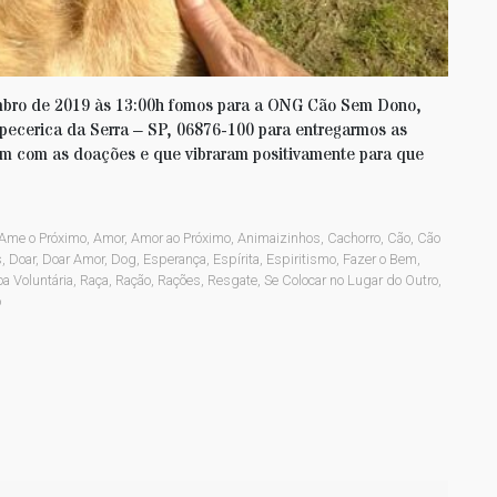
mbro de 2019 às 13:00h fomos para a ONG Cão Sem Dono,
apecerica da Serra – SP, 06876-100 para entregarmos as
am com as doações e que vibraram positivamente para que
Ame o Próximo
,
Amor
,
Amor ao Próximo
,
Animaizinhos
,
Cachorro
,
Cão
,
Cão
s
,
Doar
,
Doar Amor
,
Dog
,
Esperança
,
Espírita
,
Espiritismo
,
Fazer o Bem
,
a Voluntária
,
Raça
,
Ração
,
Rações
,
Resgate
,
Se Colocar no Lugar do Outro
,
o