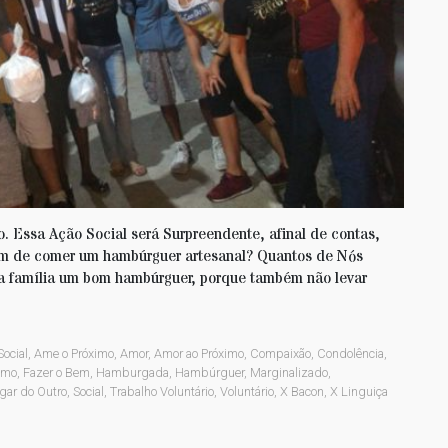
ssa Ação Social será Surpreendente, afinal de contas,
em de comer um hambúrguer artesanal? Quantos de Nós
 família um bom hambúrguer, porque também não levar
Social
,
Ame o Próximo
,
Amor
,
Amor ao Próximo
,
Compaixão
,
Condolência
,
smo
,
Fazer o Bem
,
Hamburgada
,
Hambúrguer
,
Marginalizado
,
gar do Outro
,
Social
,
Trabalho Voluntário
,
Voluntário
,
X Bacon
,
X Linguiça