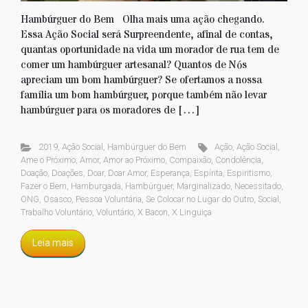
Hambúrguer do Bem Olha mais uma ação chegando.
Essa Ação Social será Surpreendente, afinal de contas,
quantas oportunidade na vida um morador de rua tem de
comer um hambúrguer artesanal? Quantos de Nós
apreciam um bom hambúrguer? Se ofertamos a nossa
família um bom hambúrguer, porque também não levar
hambúrguer para os moradores de […]
2019
,
Ação Social
,
Hambúrguer do Bem
Ação
,
Ação Social
,
Ame o Próximo
,
Amor
,
Amor ao Próximo
,
Compaixão
,
Condolência
,
Doação
,
Doações
,
Doar
,
Doar Amor
,
Esperança
,
Espírita
,
Espiritismo
,
Fazer o Bem
,
Hamburgada
,
Hambúrguer
,
Marginalizado
,
Necessitado
,
ONG
,
Osasco
,
Pessoa Voluntária
,
Se Colocar no Lugar do Outro
,
Social
,
Trabalho Voluntário
,
Voluntário
,
X Bacon
,
X Linguiça
Leia mais