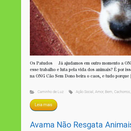
Os Patudos Já ajudamos em outro momento a ONG
esse trabalho e luta pela vida dos animais? É por i
na ONG Cão Sem Dono beira o caos, e tudo porque
Caminho de Luz
Ação Social
,
Amor
,
Bem
,
Cachorros
Leia mais
Avama Não Resgata Animai