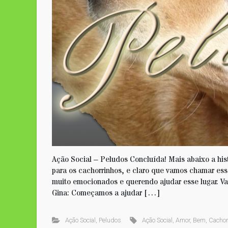
Ação Social – Peludos Concluída! Mais abaixo a his
para os cachorrinhos, e claro que vamos chamar es
muito emocionados e querendo ajudar esse lugar. V
Gina: Começamos a ajudar […]
Ação Social
,
Peludos
Ação Social
,
Amor
,
Bem
,
Cachor