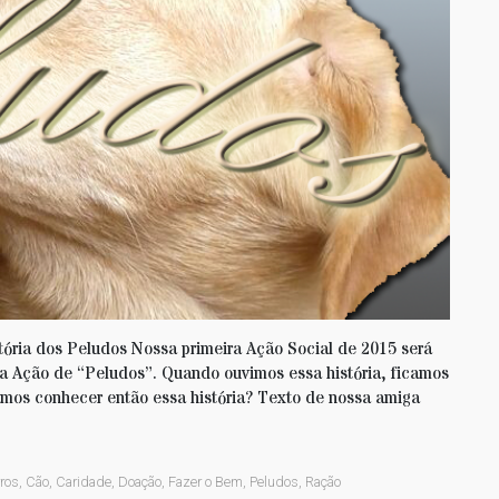
tória dos Peludos Nossa primeira Ação Social de 2015 será
sa Ação de “Peludos”. Quando ouvimos essa história, ficamos
amos conhecer então essa história? Texto de nossa amiga
ros
,
Cão
,
Caridade
,
Doação
,
Fazer o Bem
,
Peludos
,
Ração