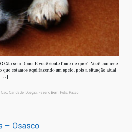
 Cão sem Dono: E você sente fome de que? Você conhece
sso que estamos aqui fazendo um apelo, pois a situação atual
 […]
,
Cão
,
Caridade
,
Doação
,
Fazer o Bem
,
Pets
,
Ração
s – Osasco