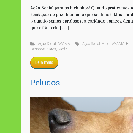
Ação Social para os bichinhos! Quando praticamos
sensação de paz, harmonia que sentimos. Mas cari
o quanto somos caridosos, a caridade começa dentr
que está perto […]
Ação Social
,
AVAMA
Ação Social
,
Amor
,
AVAMA
,
Be
Gatinhos
,
Gatos
,
Ração
Leia mais
Peludos