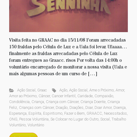
Visita feita no GRAAC no dia 15/11/08 Foram arrecadadas
150 fraldas pelo Célula de Luz e a Uala foi levar. Ufaaaa…
finalmente as fraldas arrecadadas pelo Célula de Luz
foram entregues ao Graacc. risos Por volta das 14:00h o
voluntário encarregado de monitorar a nossa visita (Uala e
mais algumas pessoas de um curso de […]
Ação Social
,
Graac
Ação
,
Ação Social
,
Ame o Próximo
,
Amor
,
Amor ao Próximo
,
Câncer
,
Cancer Infantil
,
Caridade
,
Compaixão
,
Condolência
,
Criança
,
Criança com Câncer
,
Criança Doente
,
Criança
Feliz
,
Crianças com Câncer
,
Doação
,
Doações
,
Doar
,
Doar Amor
,
Doença
,
Esperança
,
Espírita
,
Espiritismo
,
Fazer o Bem
,
GRAACC
,
Necessitados
,
ONG
,
Pessoa Voluntária
,
Se Colocar no Lugar do Outro
,
Social
,
Trabalho
Voluntário
,
Voluntário