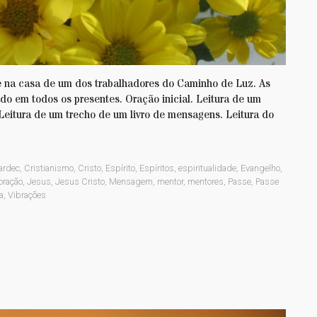
e na casa de um dos trabalhadores do Caminho de Luz. As
do em todos os presentes. Oração inicial. Leitura de um
 Leitura de um trecho de um livro de mensagens. Leitura do
ardec
,
Cristianismo
,
Cristo
,
Espírito
,
Espíritos
,
espiritualidade
,
Evangelho
,
oração
,
Jesus
,
Jesus Cristo
,
Mensagem
,
mentor
,
mentores
,
Passe
,
Passe
a
,
Vibrações