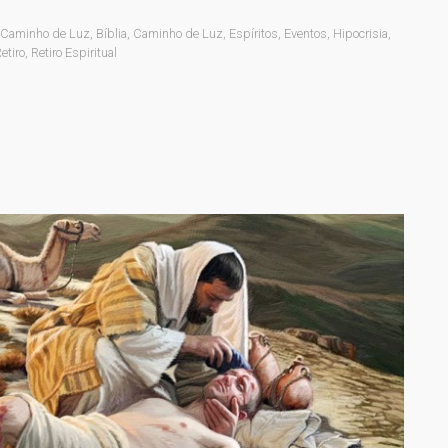
 Caminho de Luz
,
Bíblia
,
Caminho de Luz
,
Espíritos
,
Eventos
,
Hipocrisia
,
etiro
,
Retiro Espiritual