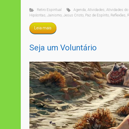
Retiro Espiritual
Agenda
,
Atividades
,
Atividades do
Hipócritas
,
Jainismo
,
Jesus Cristo
,
Paz de Espírito
,
Reflexões
,
R
Leia mais
Seja um Voluntário