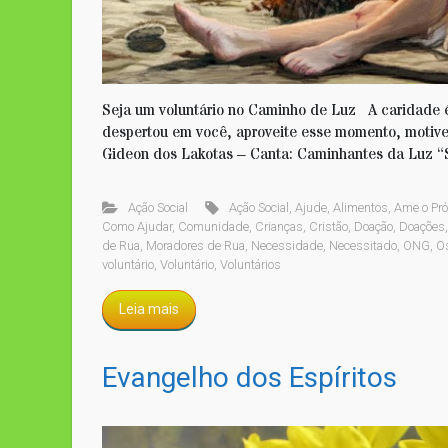
Seja um voluntário no Caminho de Luz A caridade é
despertou em você, aproveite esse momento, motive
Gideon dos Lakotas – Canta: Caminhantes da Luz “
Ação Social
Ação Social
,
Ajude
,
Alimentos
,
Ame o Pr
Como Ajudar
,
Comunidade
,
Crianças
,
Cristão
,
Doação
,
Doações
de Rua
,
Moradores de Rua
,
Necessidade
,
Necessitado
,
ONG
,
O
voluntário
,
Voluntário
,
Voluntários
Leia mais
Evangelho dos Espíritos