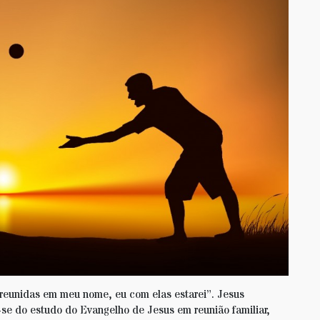
reunidas em meu nome, eu com elas estarei”. Jesus
se do estudo do Evangelho de Jesus em reunião familiar,