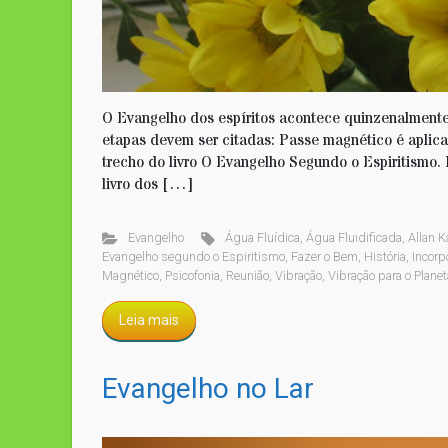
O Evangelho dos espíritos acontece quinzenalment
etapas devem ser citadas: Passe magnético é aplica
trecho do livro O Evangelho Segundo o Espiritismo.
livro dos […]
Evangelho
Água Fluídica
,
Água Fluidificada
,
Allan K
Evangelho segundo o Espiritismo
,
Fazer o Bem
,
História
,
Incorp
Magnético
,
Psicofonia
,
Reunião
,
Vibração
,
Vibração para o Planet
Leia mais
Evangelho no Lar