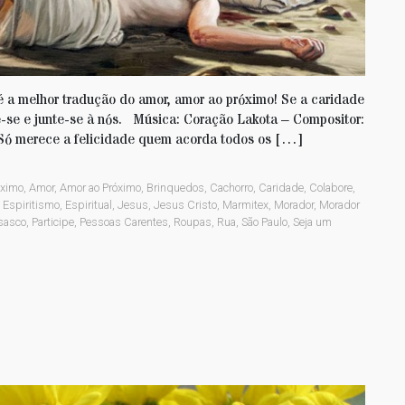
 a melhor tradução do amor, amor ao próximo! Se a caridade
-se e junte-se à nós. Música: Coração Lakota – Compositor:
Só merece a felicidade quem acorda todos os […]
óximo
,
Amor
,
Amor ao Próximo
,
Brinquedos
,
Cachorro
,
Caridade
,
Colabore
,
,
Espiritismo
,
Espiritual
,
Jesus
,
Jesus Cristo
,
Marmitex
,
Morador
,
Morador
sasco
,
Participe
,
Pessoas Carentes
,
Roupas
,
Rua
,
São Paulo
,
Seja um