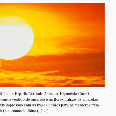
ã Tema: Espírito Verdade Assunto: Hipocrisia Cor: O
ávamos vestido de amarelo e as flores utilizadas amarelas
is impressos com as frases e fotos para os mentores irem
ah (se pronuncia Râna), […]