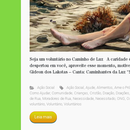
Seja um voluntário no Caminho de Luz A caridade é
despertou em você, aproveite esse momento, motive
Gideon dos Lakotas – Canta: Caminhantes da Luz “
Ação Social
Ação Social
,
Ajude
,
Alimentos
,
Ame o Pr
Como Ajudar
,
Comunidade
,
Crianças
,
Cristão
,
Doação
,
Doações
de Rua
,
Moradores de Rua
,
Necessidade
,
Necessitado
,
ONG
,
O
voluntário
,
Voluntário
,
Voluntários
Leia mais