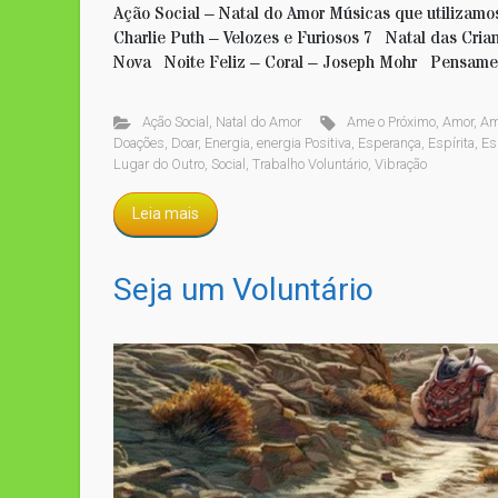
Ação Social – Natal do Amor Músicas que utilizamos
Charlie Puth – Velozes e Furiosos 7 Natal das Cri
Nova Noite Feliz – Coral – Joseph Mohr Pensame
Ação Social
,
Natal do Amor
Ame o Próximo
,
Amor
,
Am
Doações
,
Doar
,
Energia
,
energia Positiva
,
Esperança
,
Espírita
,
Es
Lugar do Outro
,
Social
,
Trabalho Voluntário
,
Vibração
Leia mais
Seja um Voluntário