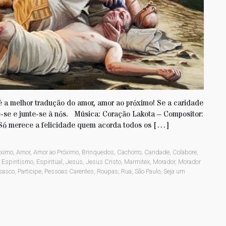
 a melhor tradução do amor, amor ao próximo! Se a caridade
-se e junte-se à nós. Música: Coração Lakota – Compositor:
Só merece a felicidade quem acorda todos os […]
óximo
,
Amor
,
Amor ao Próximo
,
Brinquedos
,
Cachorro
,
Caridade
,
Colabore
,
,
Espiritismo
,
Espiritual
,
Jesus
,
Jesus Cristo
,
Marmitex
,
Morador
,
Morador
sasco
,
Participe
,
Pessoas Carentes
,
Roupas
,
Rua
,
São Paulo
,
Seja um