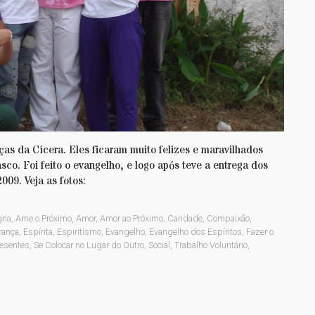
ças da Cícera. Eles ficaram muito felizes e maravilhados
sco. Foi feito o evangelho, e logo após teve a entrega dos
09. Veja as fotos:
ria
,
Ame o Próximo
,
Amor
,
Amor ao Próximo
,
Caridade
,
Compaixão
,
rança
,
Espírita
,
Espiritismo
,
Evangelho
,
Evangelho dos Espíritos
,
Fazer o
esentes
,
Se Colocar no Lugar do Outro
,
Social
,
Trabalho Voluntário
,