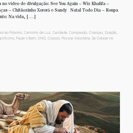
 no vídeo de divulgação: See You Again – Wiz Khalifa –
anças – Chitãozinho Xororó e Sandy Natal Todo Dia – Roupa
nto: Na vida, […]
or ao Próximo
,
Caminho de Luz
,
Caridade
,
Compaixão
,
Crianças
,
Doação
,
piritismo
,
Fazer o Bem
,
ONG
,
Osasco
,
Pessoa Voluntária
,
Se Colocar no