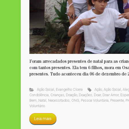
Foram arrecadados presentes de natal para as crian
com tantos presentes. Ela tem 6 filhos, mora em Osa
presentes. Tudo aconteceu dia 06 de dezembro de 20
Ação Social
,
Evangelho Cícera
Ação
,
Ação Social
,
Aleg
Condolência
,
Crianças
,
Doação
,
Doações
,
Doar
,
Doar Amor
,
Espe
Bem
,
Natal
,
Necessitados
,
ONG
,
Pessoa Voluntária
,
Presente
,
Pr
Voluntário
Leia mais