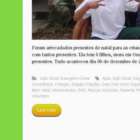
Foram arrecadados presentes de natal para as crian
com tantos presentes. Ela tem 6 filhos, mora em Osa
presentes. Tudo aconteceu dia 06 de dezembro de 20
Ação Social
,
Evangelho Cícera
Ação
,
Ação Social
,
Aleg
Condolência
,
Crianças
,
Doação
,
Doações
,
Doar
,
Doar Amor
,
Espe
Bem
,
Natal
,
Necessitados
,
ONG
,
Pessoa Voluntária
,
Presente
,
Pr
Voluntário
Leia mais