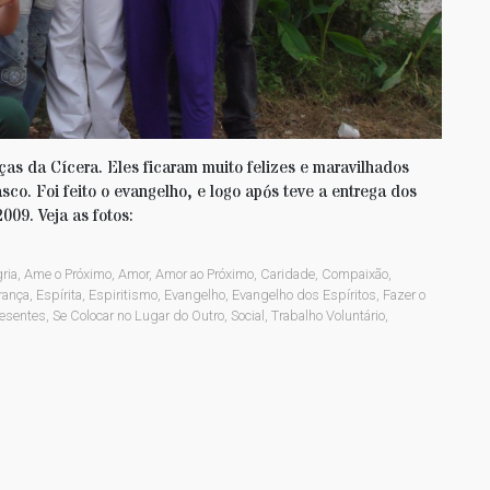
ças da Cícera. Eles ficaram muito felizes e maravilhados
sco. Foi feito o evangelho, e logo após teve a entrega dos
09. Veja as fotos:
ria
,
Ame o Próximo
,
Amor
,
Amor ao Próximo
,
Caridade
,
Compaixão
,
rança
,
Espírita
,
Espiritismo
,
Evangelho
,
Evangelho dos Espíritos
,
Fazer o
esentes
,
Se Colocar no Lugar do Outro
,
Social
,
Trabalho Voluntário
,