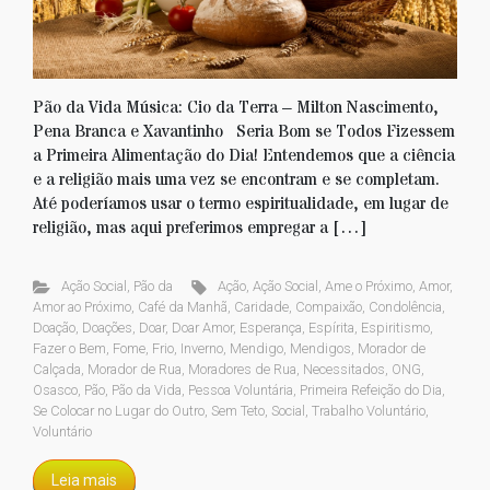
Pão da Vida Música: Cio da Terra – Milton Nascimento,
Pena Branca e Xavantinho Seria Bom se Todos Fizessem
a Primeira Alimentação do Dia! Entendemos que a ciência
e a religião mais uma vez se encontram e se completam.
Até poderíamos usar o termo espiritualidade, em lugar de
religião, mas aqui preferimos empregar a […]
Ação Social
,
Pão da
Ação
,
Ação Social
,
Ame o Próximo
,
Amor
,
Amor ao Próximo
,
Café da Manhã
,
Caridade
,
Compaixão
,
Condolência
,
Doação
,
Doações
,
Doar
,
Doar Amor
,
Esperança
,
Espírita
,
Espiritismo
,
Fazer o Bem
,
Fome
,
Frio
,
Inverno
,
Mendigo
,
Mendigos
,
Morador de
Calçada
,
Morador de Rua
,
Moradores de Rua
,
Necessitados
,
ONG
,
Osasco
,
Pão
,
Pão da Vida
,
Pessoa Voluntária
,
Primeira Refeição do Dia
,
Se Colocar no Lugar do Outro
,
Sem Teto
,
Social
,
Trabalho Voluntário
,
Voluntário
Leia mais