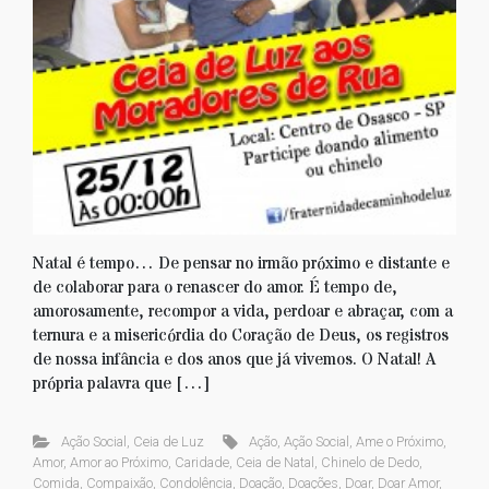
Natal é tempo… De pensar no irmão próximo e distante e
de colaborar para o renascer do amor. É tempo de,
amorosamente, recompor a vida, perdoar e abraçar, com a
ternura e a misericórdia do Coração de Deus, os registros
de nossa infância e dos anos que já vivemos. O Natal! A
própria palavra que […]
Ação Social
,
Ceia de Luz
Ação
,
Ação Social
,
Ame o Próximo
,
Amor
,
Amor ao Próximo
,
Caridade
,
Ceia de Natal
,
Chinelo de Dedo
,
Comida
,
Compaixão
,
Condolência
,
Doação
,
Doações
,
Doar
,
Doar Amor
,