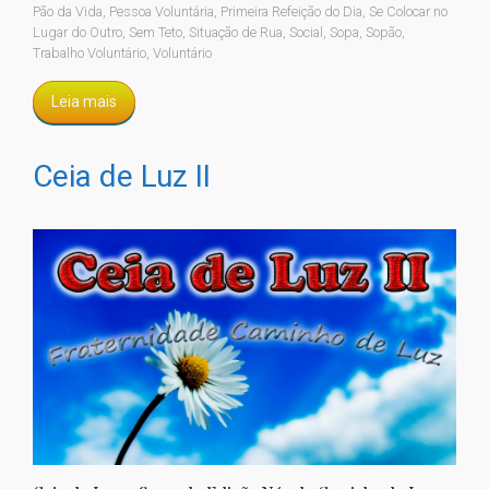
Pão da Vida
,
Pessoa Voluntária
,
Primeira Refeição do Dia
,
Se Colocar no
Lugar do Outro
,
Sem Teto
,
Situação de Rua
,
Social
,
Sopa
,
Sopão
,
Trabalho Voluntário
,
Voluntário
Leia mais
Ceia de Luz II