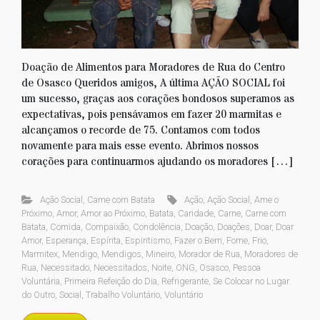
Doação de Alimentos para Moradores de Rua do Centro
de Osasco Queridos amigos, A última AÇÃO SOCIAL foi
um sucesso, graças aos corações bondosos superamos as
expectativas, pois pensávamos em fazer 20 marmitas e
alcançamos o recorde de 75. Contamos com todos
novamente para mais esse evento. Abrimos nossos
corações para continuarmos ajudando os moradores […]
Ação Social
,
Carne com Batata
Ação
,
Ação Social
,
Ame o
Próximo
,
Amor
,
Amor ao Próximo
,
Batata
,
Caridade
,
Carne
,
Carne com
Batata
,
Comida
,
Compaixão
,
Condolência
,
Doação
,
Doações
,
Doar
,
Doar
Amor
,
Esperança
,
Espírita
,
Espiritismo
,
Fazer o Bem
,
Fome
,
Frio
,
Marmitex
,
Mendigo
,
Mendigos
,
Mineiro
,
Morador de Rua
,
Moradores de
Rua
,
Necessitado
,
Necessitados
,
Noite
,
ONG
,
Osasco
,
Pessoa
Voluntária
,
Primeira Refeição do Dia
,
Refrigerante
,
Se Colocar no Lugar
do Outro
,
Social
,
Trabalho Voluntário
,
Voluntário