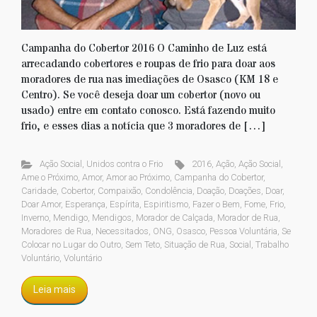
Campanha do Cobertor 2016 O Caminho de Luz está
arrecadando cobertores e roupas de frio para doar aos
moradores de rua nas imediações de Osasco (KM 18 e
Centro). Se você deseja doar um cobertor (novo ou
usado) entre em contato conosco. Está fazendo muito
frio, e esses dias a notícia que 3 moradores de […]
Ação Social
,
Unidos contra o Frio
2016
,
Ação
,
Ação Social
,
Ame o Próximo
,
Amor
,
Amor ao Próximo
,
Campanha do Cobertor
,
Caridade
,
Cobertor
,
Compaixão
,
Condolência
,
Doação
,
Doações
,
Doar
,
Doar Amor
,
Esperança
,
Espírita
,
Espiritismo
,
Fazer o Bem
,
Fome
,
Frio
,
Inverno
,
Mendigo
,
Mendigos
,
Morador de Calçada
,
Morador de Rua
,
Moradores de Rua
,
Necessitados
,
ONG
,
Osasco
,
Pessoa Voluntária
,
Se
Colocar no Lugar do Outro
,
Sem Teto
,
Situação de Rua
,
Social
,
Trabalho
Voluntário
,
Voluntário
Leia mais