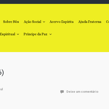
Sobre Nós
Ação Social
Acervo Espírita
Ajuda Fraterna
C
 Espiritual
Príncipe da Paz
6)
Deixe um comentário